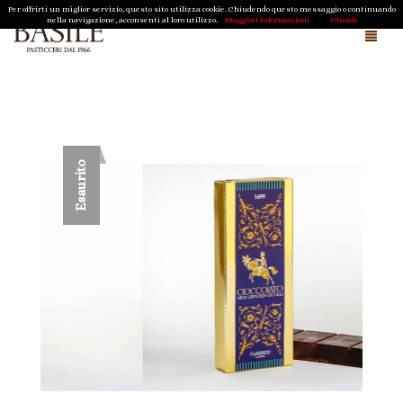
Per offrirti un miglior servizio, questo sito utilizza cookie. Chiudendo questo messaggio o continuando
nella navigazione, acconsenti al loro utilizzo.
Maggiori informazioni
Chiudi
Chi siamo e cosa facciamo
Magazine
Esaurito
Cioccolato della Sergenzia di Scicli
Shop
Regali Aziendali
Pasqua
Natale
Biscotti Tipici Ragusani
Contatti
Caramelle di Sicilia
Cioccolato della Sergenzia di Scicli
Carrello
0