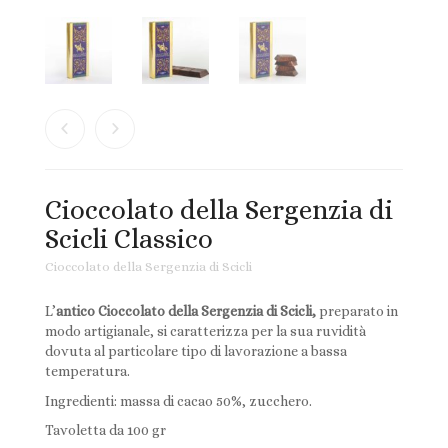
Ingredienti per ricette
Biscotti Integrali Senza Olio di Palma
Mieli di Sicilia
Paste di mandorla
Prodotti tipici siciliani
Cioccolato della Sergenzia di
Scicli Classico
Torroni
Cioccolato della Sergenzia di Scicli
L’
antico Cioccolato della Sergenzia di Scicli,
preparato in
modo artigianale, si caratterizza per la sua ruvidità
dovuta al particolare tipo di lavorazione a bassa
temperatura.
Ingredienti: massa di cacao 50%, zucchero.
Tavoletta da 100 gr