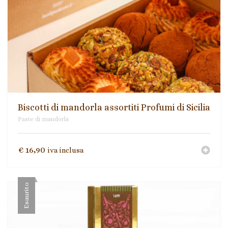
Ingredienti per ricette
Biscotti Integrali Senza Olio di Palma
Mieli di Sicilia
Paste di mandorla
Prodotti tipici siciliani
Biscotti di mandorla assortiti Profumi di Sicilia
Paste di mandorla
Torroni
€
16,90
iva inclusa
Esaurito