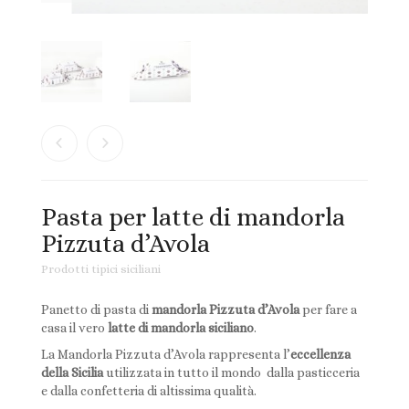
Ingredienti per ricette
Biscotti Integrali Senza Olio di Palma
Mieli di Sicilia
Paste di mandorla
Prodotti tipici siciliani
Pasta per latte di mandorla
Torroni
Pizzuta d’Avola
Prodotti tipici siciliani
Panetto di pasta di
mandorla Pizzuta d’Avola
per fare a
casa il vero
latte di mandorla siciliano
.
La Mandorla Pizzuta d’Avola rappresenta l’
eccellenza
della Sicilia
utilizzata in tutto il mondo dalla pasticceria
e dalla confetteria di altissima qualità.