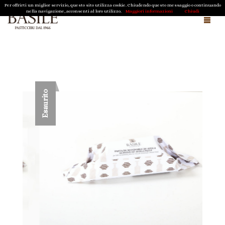
Per offrirti un miglior servizio, questo sito utilizza cookie. Chiudendo questo messaggio o continuando
nella navigazione, acconsenti al loro utilizzo.
Maggiori informazioni
Chiudi
Chi siamo e cosa facciamo
Magazine
Esaurito
Cioccolato della Sergenzia di Scicli
Shop
Regali Aziendali
Pasqua
Natale
Biscotti Tipici Ragusani
Contatti
Caramelle di Sicilia
Cioccolato della Sergenzia di Scicli
Carrello
0