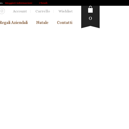
zo.
Maggiori informazioni
Chiudi
Account
Carrello
Wishlist
0
Regali Aziendali
Natale
Contatti