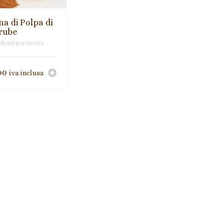
na di Polpa di
rube
ienti per ricette
90
iva inclusa