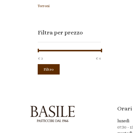
Torroni
Filtra per prezzo
€ 3
Prezzo:
—
€ 4
Filtro
Orari
lunedì
07:30 - 1