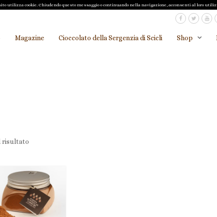
o sito utilizza cookie. Chiudendo questo messaggio o continuando nella navigazione, acconsenti al loro utiliz
o
Magazine
Cioccolato della Sergenzia di Scicli
Shop
 risultato