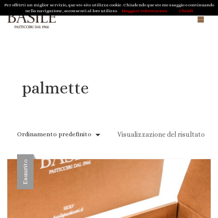
Per offrirti un miglior servizio, questo sito utilizza cookie. Chiudendo questo messaggio o continuando
nella navigazione, acconsenti al loro utilizzo.
Maggiori informazioni
Chiudi
Chi siamo e cosa facciamo
Magazine
palmette
Cioccolato della Sergenzia di Scicli
Shop
Ordinamento predefinito
Visualizzazione del risultato
Regali Aziendali
Pasqua
Natale
Biscotti Tipici Ragusani
Esaurito
Contatti
Caramelle di Sicilia
Cioccolato della Sergenzia di Scicli
Carrello
0