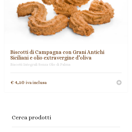
Ingredienti per ricette
Biscotti Integrali Senza Olio di Palma
Mieli di Sicilia
Paste di mandorla
Biscotti di Campagna con Grani Antichi
Siciliani e olio extravergine d’oliva
Prodotti tipici siciliani
Biscotti Integrali Senza Olio di Palma
Torroni
€
4,50
iva inclusa
Cerca prodotti