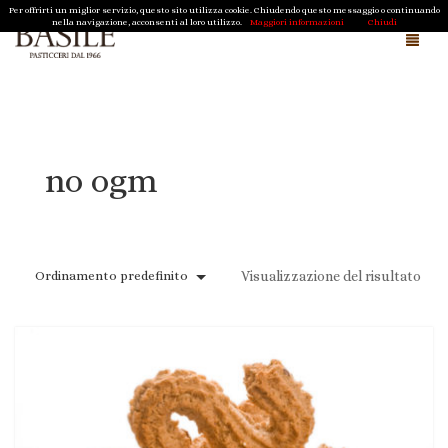
Per offrirti un miglior servizio, questo sito utilizza cookie. Chiudendo questo messaggio o continuando
nella navigazione, acconsenti al loro utilizzo.
Maggiori informazioni
Chiudi
Chi siamo e cosa facciamo
Magazine
no ogm
Cioccolato della Sergenzia di Scicli
Shop
Ordinamento predefinito
Visualizzazione del risultato
Regali Aziendali
Pasqua
Natale
Biscotti Tipici Ragusani
Contatti
Caramelle di Sicilia
Cioccolato della Sergenzia di Scicli
Carrello
0