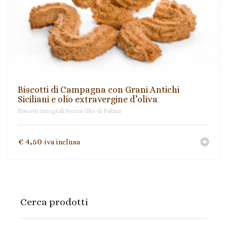
Ingredienti per ricette
Biscotti Integrali Senza Olio di Palma
Mieli di Sicilia
Paste di mandorla
Biscotti di Campagna con Grani Antichi
Siciliani e olio extravergine d’oliva
Prodotti tipici siciliani
Biscotti Integrali Senza Olio di Palma
Torroni
€
4,50
iva inclusa
Cerca prodotti