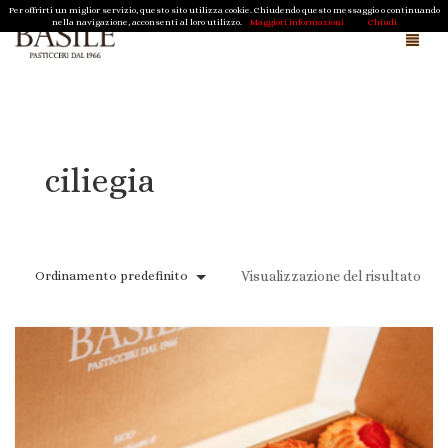
Per offrirti un miglior servizio, questo sito utilizza cookie. Chiudendo questo messaggio o continuando
nella navigazione, acconsenti al loro utilizzo.
Maggiori informazioni
Chiudi
Chi siamo e cosa facciamo
Magazine
ciliegia
Cioccolato della Sergenzia di Scicli
Shop
Ordinamento predefinito
Visualizzazione del risultato
Regali Aziendali
Pasqua
Natale
Biscotti Tipici Ragusani
Contatti
Caramelle di Sicilia
Cioccolato della Sergenzia di Scicli
Carrello
0