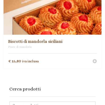
Ingredienti per ricette
Biscotti Integrali Senza Olio di Palma
Mieli di Sicilia
Paste di mandorla
Biscotti di mandorla siciliani
Prodotti tipici siciliani
Paste di mandorla
Torroni
€
15,80
iva inclusa
Cerca prodotti