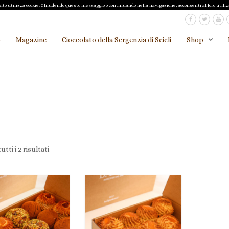
o sito utilizza cookie. Chiudendo questo messaggio o continuando nella navigazione, acconsenti al loro utiliz
o
Magazine
Cioccolato della Sergenzia di Scicli
Shop
tti i 2 risultati