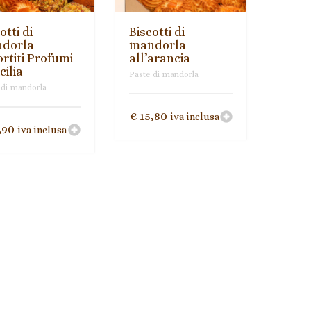
otti di
Biscotti di
dorla
mandorla
rtiti Profumi
all’arancia
cilia
Paste di mandorla
 di mandorla
€
15,80
iva inclusa
,90
iva inclusa