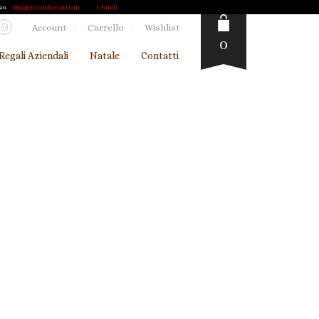
zo.
Maggiori informazioni
Chiudi
Account
Carrello
Wishlist
0
Regali Aziendali
Natale
Contatti