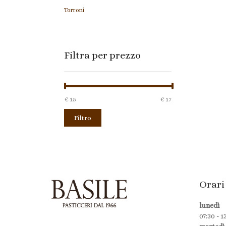
Torroni
Filtra per prezzo
€ 15
Prezzo:
—
€ 17
Filtro
Orari
lunedì
07:30 - 1