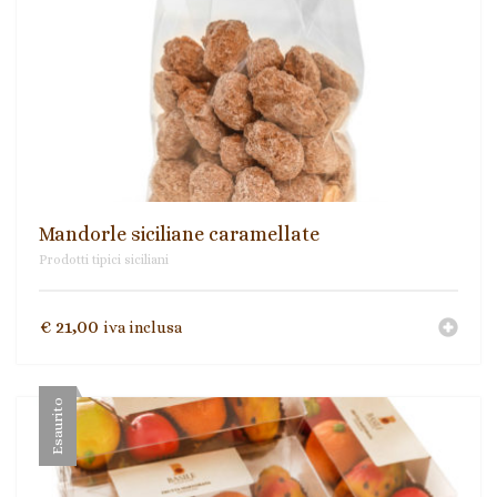
Ingredienti per ricette
Biscotti Integrali Senza Olio di Palma
Mieli di Sicilia
Paste di mandorla
Prodotti tipici siciliani
Mandorle siciliane caramellate
Prodotti tipici siciliani
Torroni
€
21,00
iva inclusa
Esaurito