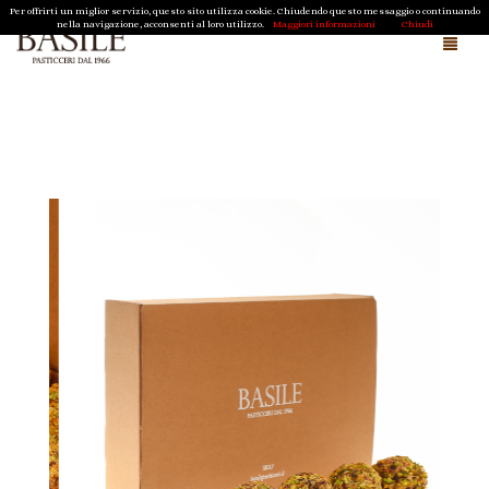
Per offrirti un miglior servizio, questo sito utilizza cookie. Chiudendo questo messaggio o continuando
nella navigazione, acconsenti al loro utilizzo.
Maggiori informazioni
Chiudi
Chi siamo e cosa facciamo
Magazine
Cioccolato della Sergenzia di Scicli
Shop
Regali Aziendali
Pasqua
Natale
Biscotti Tipici Ragusani
Contatti
Caramelle di Sicilia
Cioccolato della Sergenzia di Scicli
Carrello
0